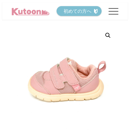
メ
初めての方へ
イ
ン
コ
ン
テ
ン
ツ
へ
移
動