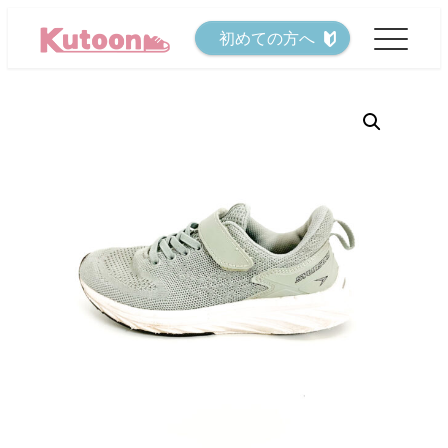
メ
初めての方へ
イ
ン
コ
ン
テ
ン
ツ
へ
移
動