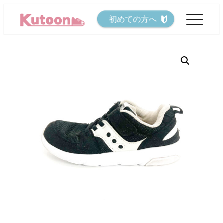
メ
初めての方へ
イ
ン
コ
ン
テ
ン
ツ
へ
移
動