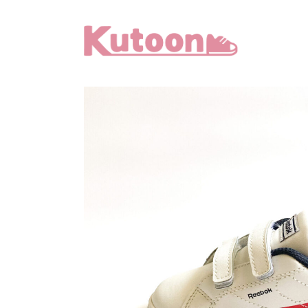
メ
イ
ン
コ
ン
テ
ン
ツ
へ
移
動