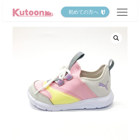
メ
初めての方へ
イ
ン
コ
ン
テ
ン
ツ
へ
移
動