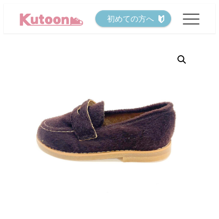
メ
初めての方へ
イ
ン
コ
ン
テ
ン
ツ
へ
移
動