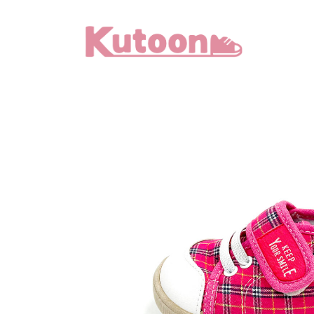
メ
イ
ン
コ
ン
テ
ン
ツ
へ
移
動