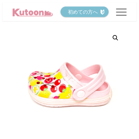
メ
初めての方へ
イ
ン
コ
ン
テ
ン
ツ
へ
移
動