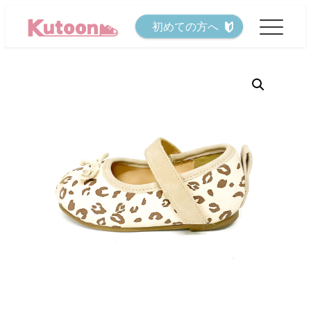
メ
初めての方へ
イ
ン
コ
ン
テ
ン
ツ
へ
移
動