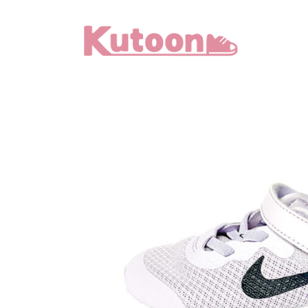
メ
イ
ン
コ
ン
テ
ン
ツ
へ
移
動