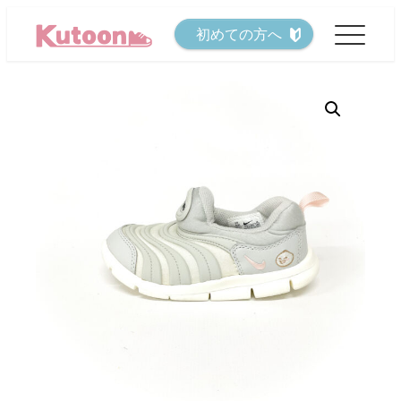
メ
初めての方へ
イ
ン
コ
ン
テ
ン
ツ
へ
移
動