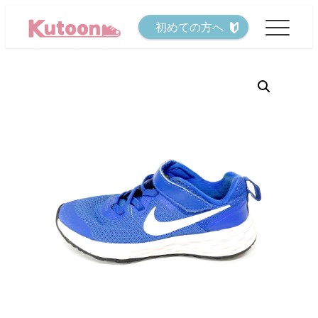
メ
初めての方へ
イ
ン
コ
ン
テ
ン
ツ
へ
移
動