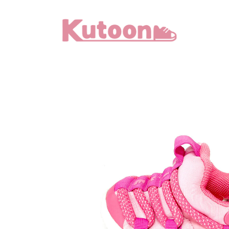
メ
イ
ン
コ
ン
テ
ン
ツ
へ
移
動