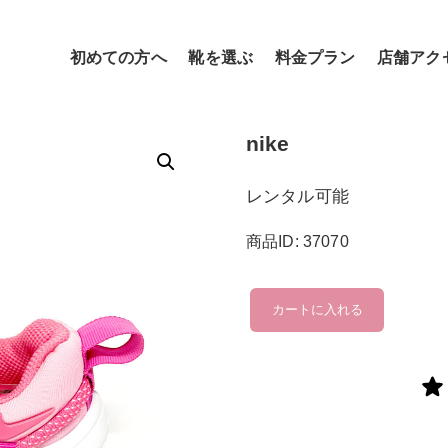
初めての方へ
靴を選ぶ
料金プラン
店舗アク
nike
レンタル可能
商品ID: 37070
nike
カートに入れる
個