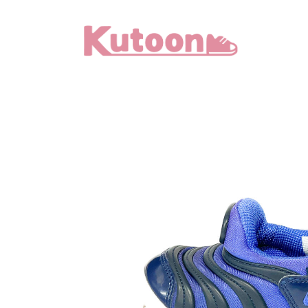
メ
イ
ン
コ
ン
テ
ン
ツ
へ
移
動