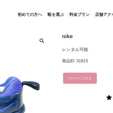
初めての方へ
靴を選ぶ
料金プラン
店舗アク
nike
レンタル可能
商品ID: 31815
nike
カートに入れる
個