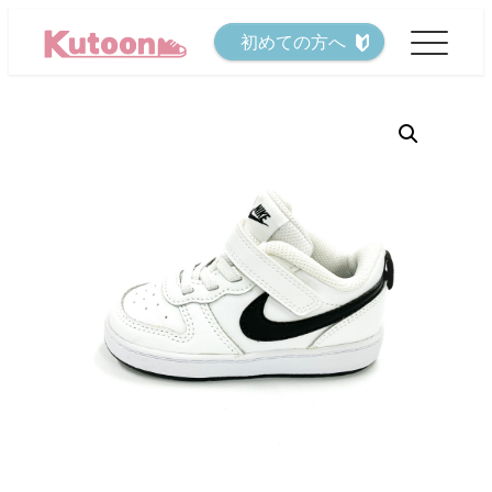
メ
初めての方へ
イ
ン
コ
ン
テ
ン
ツ
へ
移
動