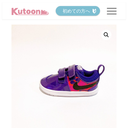
メ
初めての方へ
イ
ン
コ
ン
テ
ン
ツ
へ
移
動