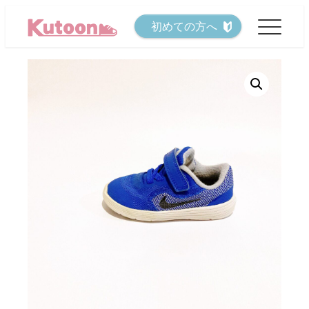
メ
初めての方へ
イ
ン
コ
ン
テ
ン
ツ
へ
移
動