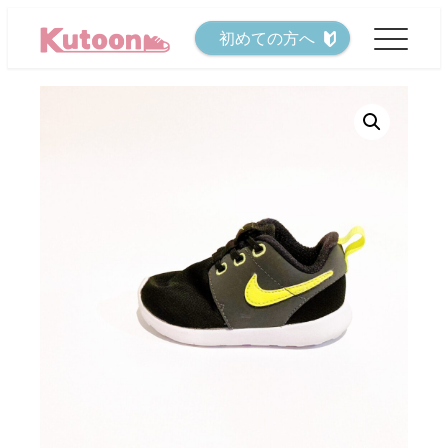
メ
初めての方へ
イ
ン
コ
ン
テ
ン
ツ
へ
移
動