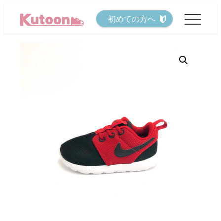
メ
初めての方へ
イ
ン
コ
ン
テ
ン
ツ
へ
移
動