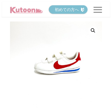
メ
初めての方へ
イ
ン
コ
ン
テ
ン
ツ
へ
移
動