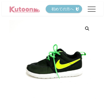
メ
初めての方へ
イ
ン
コ
ン
テ
ン
ツ
へ
移
動