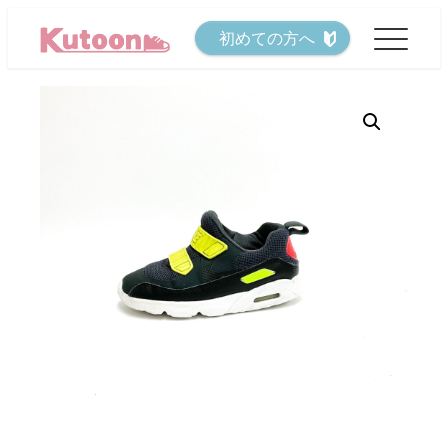
メ
初めての方へ
イ
ン
コ
ン
テ
ン
ツ
へ
移
動