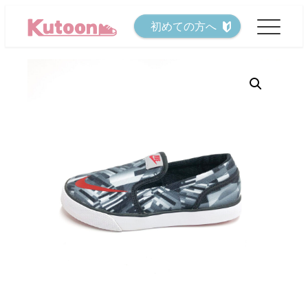
メ
初めての方へ
イ
ン
コ
ン
テ
ン
ツ
へ
移
動