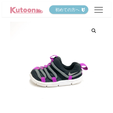
メ
初めての方へ
イ
ン
コ
ン
テ
ン
ツ
へ
移
動