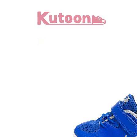
メ
イ
ン
コ
ン
テ
ン
ツ
へ
移
動