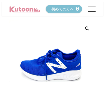
メ
初めての方へ
イ
ン
コ
ン
テ
ン
ツ
へ
移
動