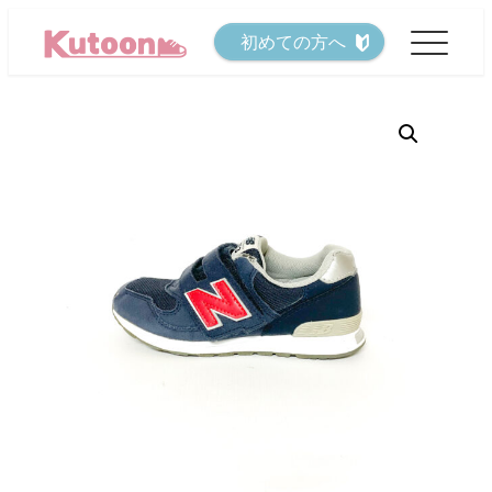
メ
初めての方へ
イ
ン
コ
ン
テ
ン
ツ
へ
移
動