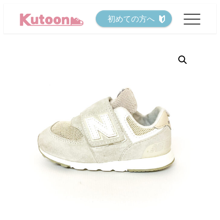
メ
初めての方へ
イ
ン
コ
ン
テ
ン
ツ
へ
移
動