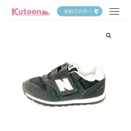
メ
初めての方へ
イ
ン
コ
ン
テ
ン
ツ
へ
移
動