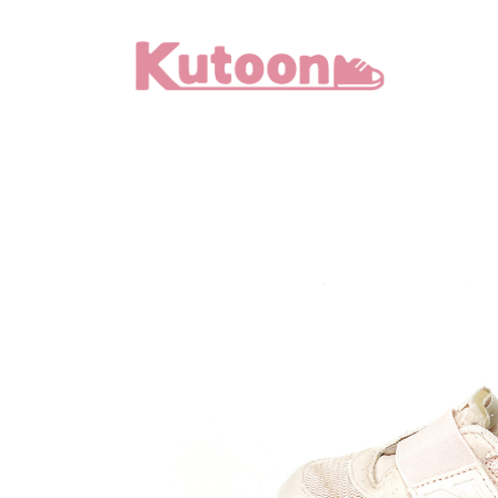
メ
イ
ン
コ
ン
テ
ン
ツ
へ
移
動