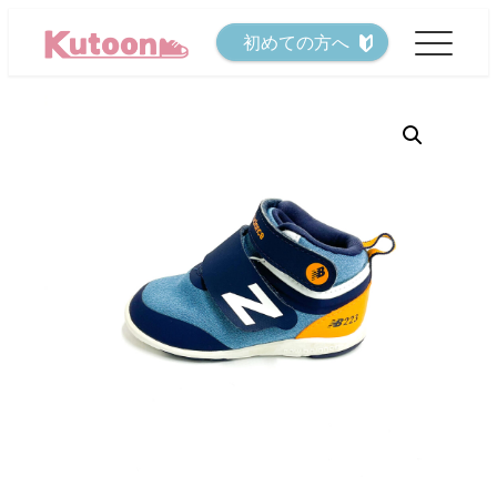
メ
初めての方へ
イ
ン
コ
ン
テ
ン
ツ
へ
移
動