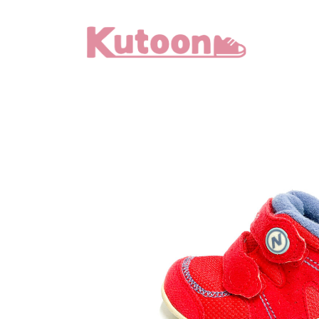
メ
イ
ン
コ
ン
テ
ン
ツ
へ
移
動