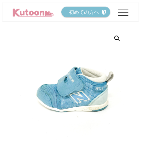
メ
初めての方へ
イ
ン
コ
ン
テ
ン
ツ
へ
移
動