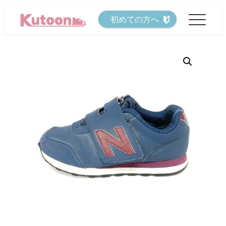
メ
初めての方へ
イ
ン
コ
ン
テ
ン
ツ
へ
移
動