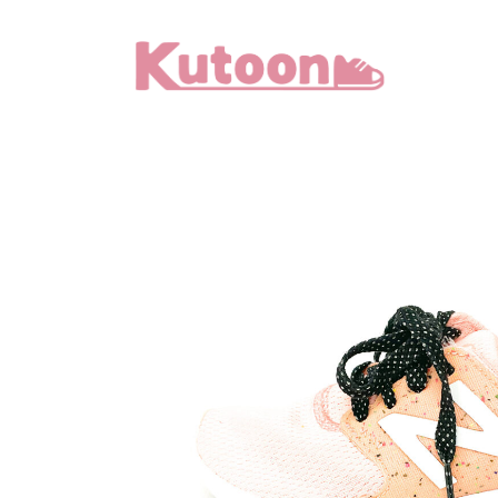
メ
イ
ン
コ
ン
テ
ン
ツ
へ
移
動