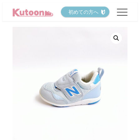
メ
初めての方へ
イ
ン
コ
ン
テ
ン
ツ
へ
移
動