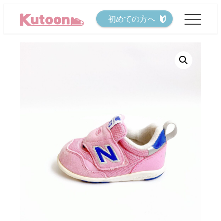
メ
初めての方へ
イ
ン
コ
ン
テ
ン
ツ
へ
移
動