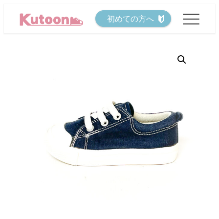
メ
初めての方へ
イ
ン
コ
ン
テ
ン
ツ
へ
移
動