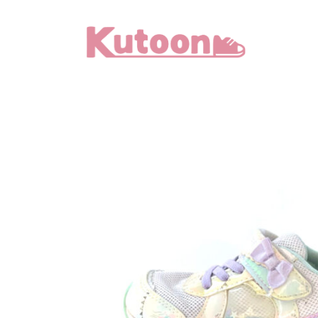
メ
イ
ン
コ
ン
テ
ン
ツ
へ
移
動