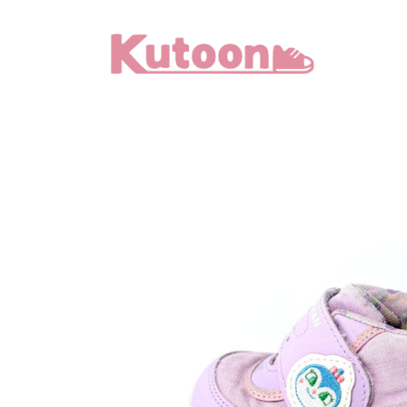
メ
イ
ン
コ
ン
テ
ン
ツ
へ
移
動