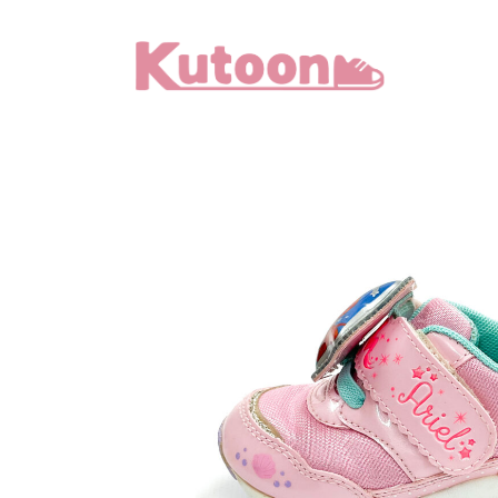
メ
イ
ン
コ
ン
テ
ン
ツ
へ
移
動