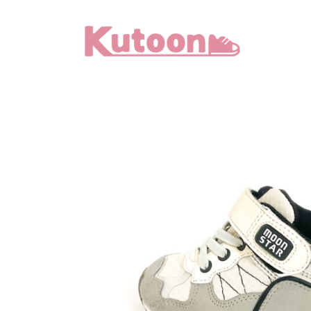
メ
イ
ン
コ
ン
テ
ン
ツ
へ
移
動