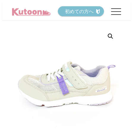
メ
初めての方へ
イ
ン
コ
ン
テ
ン
ツ
へ
移
動