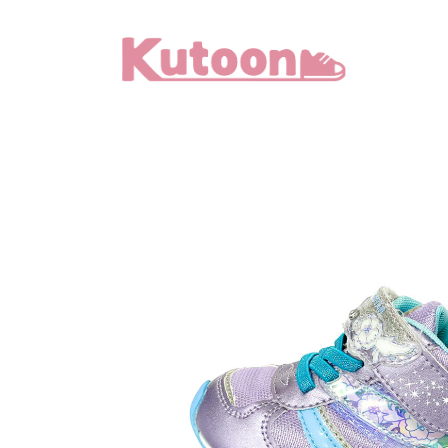
メ
イ
ン
コ
ン
テ
ン
ツ
へ
移
動