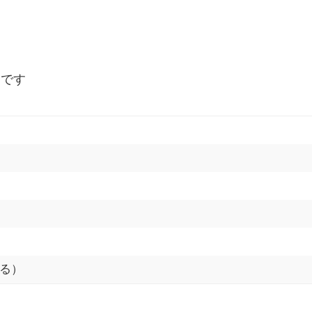
ーです
る）