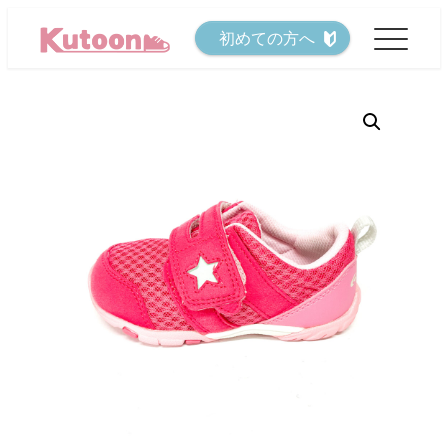
メ
初めての方へ
イ
ン
コ
ン
テ
ン
ツ
へ
移
動