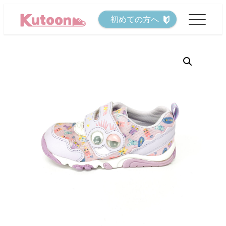
メ
初めての方へ
イ
ン
コ
ン
テ
ン
ツ
へ
移
動