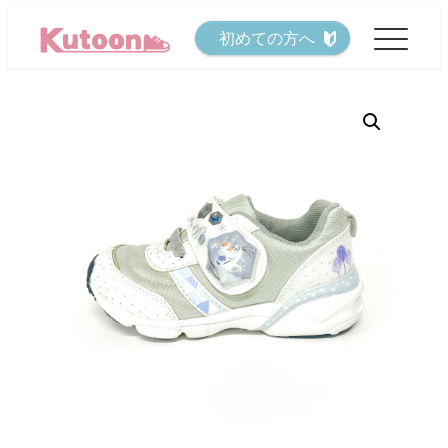
メ
初めての方へ
イ
ン
コ
ン
テ
ン
ツ
へ
移
動