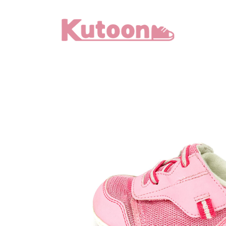
メ
イ
ン
コ
ン
テ
ン
ツ
へ
移
動