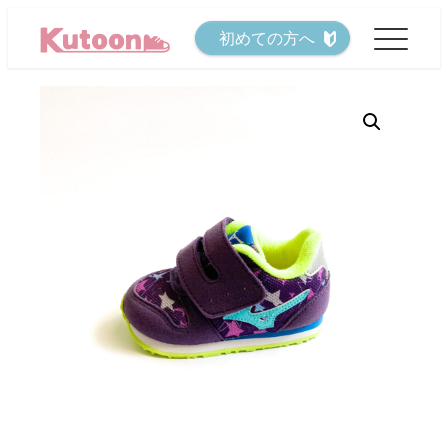
メ
初めての方へ
イ
ン
コ
ン
テ
ン
ツ
へ
移
動