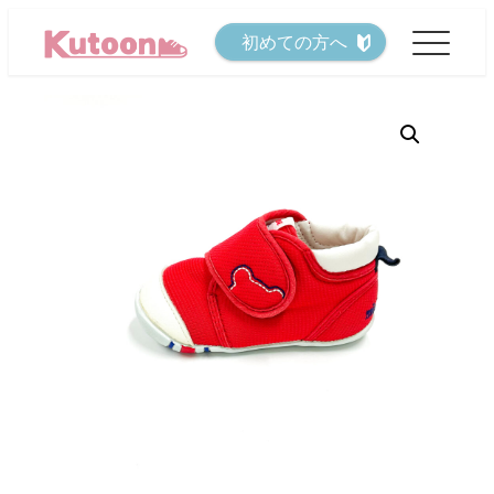
メ
初めての方へ
イ
ン
コ
ン
テ
ン
ツ
へ
移
動